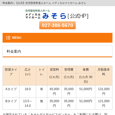
料金案内 | 【公式】住宅型有料老人ホーム メディカルマイホーム みそら
027-386-5670
MENU
料金案内
部屋タイ
広さ
トイ
居室料
管理費
食費
月額基本
プ
(㎡)
レ
料
(1カ月)
(1カ月)
(1カ月 30
日)
Aタイプ
18.0
有
45,000
35,000
51,000円
131,000
円
円
円
Bタイプ
13.5～
無
35,000
35,000
51,000円
121,000
14.0
円
円
円
※併設されている「みそらデイサービスセンター」をご利用になる際は、別